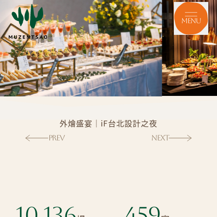
Menu
外燴盛宴
｜
iF台北設計之夜
PREV
NEXT
10,136
459