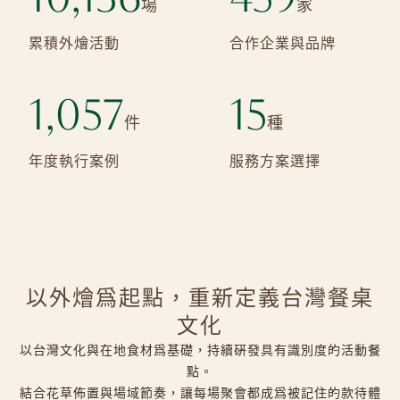
場
家
累積外燴活動
合作企業與品牌
1,057
15
件
種
年度執行案例
服務方案選擇
以外燴為起點，
重新定義台灣餐桌
文化
以台灣文化與在地食材為基礎，持續研發具有識別度的活動餐
點。
結合花草佈置與場域節奏，讓每場聚會都成為被記住的款待體