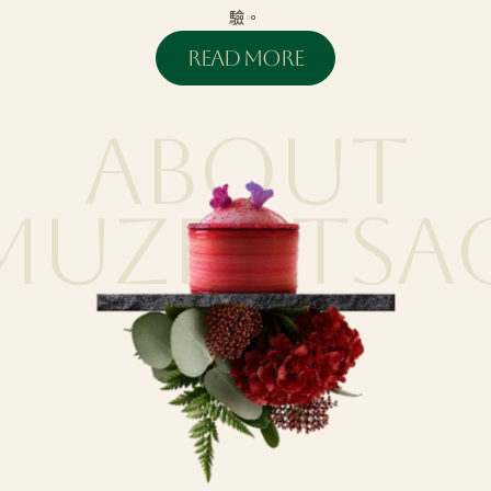
驗。
READ MORE
ABOUT
MUZENTSA